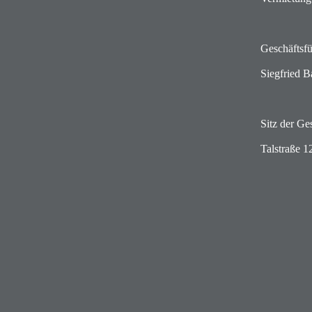
Geschäftsfü
Siegfried B
Sitz der Ges
Talstraße 1
D-68259 M
Tel.: (0
FAX: (049)
mail: info